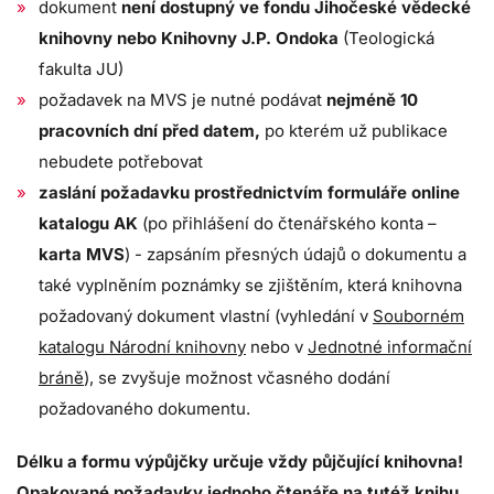
dokument
není dostupný ve fondu Jihočeské vědecké
knihovny nebo Knihovny J.P. Ondoka
(Teologická
fakulta JU)
požadavek na MVS je nutné podávat
nejméně 10
pracovních dní před datem,
po kterém už publikace
nebudete potřebovat
zaslání požadavku prostřednictvím formuláře online
katalogu AK
(po přihlášení do čtenářského konta –
karta MVS
) - zapsáním přesných údajů o dokumentu a
také vyplněním poznámky se zjištěním, která knihovna
požadovaný dokument vlastní (vyhledání v
Souborném
katalogu Národní knihovny
nebo v
Jednotné informační
bráně
), se zvyšuje možnost včasného dodání
požadovaného dokumentu.
Délku a formu výpůjčky určuje vždy půjčující knihovna!
Opakované požadavky jednoho čtenáře na tutéž knihu