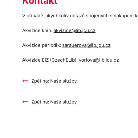
Kontakt
V případě jakýchkoliv dotazů spojených s nákupem kni
Akvizice knih:
akvizice@lib.jcu.cz
Akvizice periodik:
sarauerova@lib.jcu.cz
Akvizice EIZ (CzechELib):
vorlova@lib.jcu.cz
Zpět na: Naše služby
Zpět na: Naše služby