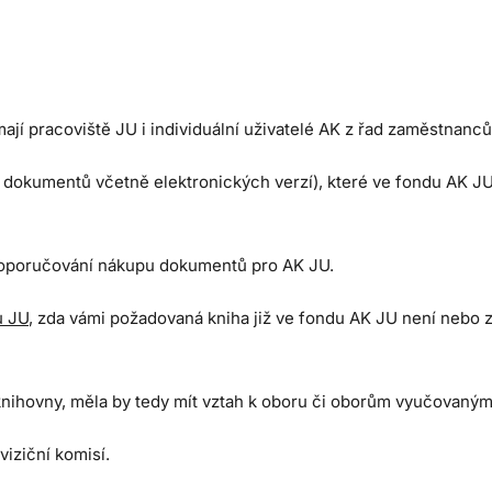
jí pracoviště JU i individuální uživatelé AK z řad zaměstnanců 
h dokumentů včetně elektronických verzí), které ve fondu AK JU
o doporučování nákupu dokumentů pro AK JU.
u JU
, zda vámi požadovaná kniha již ve fondu AK JU není nebo 
knihovny, měla by tedy mít vztah k oboru či oborům vyučovaným
iziční komisí.