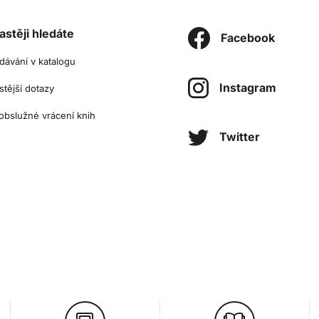
astěji hledáte
Facebook
dávání v katalogu
Instagram
stější dotazy
bslužné vrácení knih
Twitter