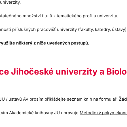
univerzity.
tatečného množství titulů z tematického profilu univerzity.
ností příslušných pracovišť univerzity (fakulty, katedry, ústavy)
 využijte některý z níže uvedených postupů.
e Jihočeské univerzity a Biol
JU / ústavů AV prosím přikládejte seznam knih na formuláři
Žád
ictvím Akademické knihovny JU upravuje
Metodický pokyn ekono