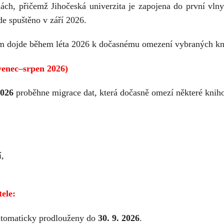
lnách, přičemž Jihočeská univerzita je zapojena do první vl
de spuštěno v září 2026.
em dojde během léta 2026 k dočasnému omezení vybraných kn
venec–srpen 2026)
2026
proběhne migrace dat, která dočasně omezí některé kniho
í,
ele:
utomaticky prodlouženy do
30. 9. 2026
.