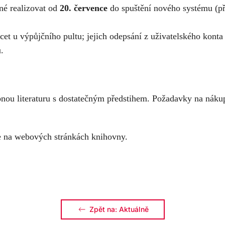
é realizovat od
20. července
do spuštění nového systému (př
t u výpůjčního pultu; jejich odepsání z uživatelského konta
.
bnou literaturu s dostatečným předstihem. Požadavky na nákup 
e na webových stránkách knihovny.
Zpět na: Aktuálně