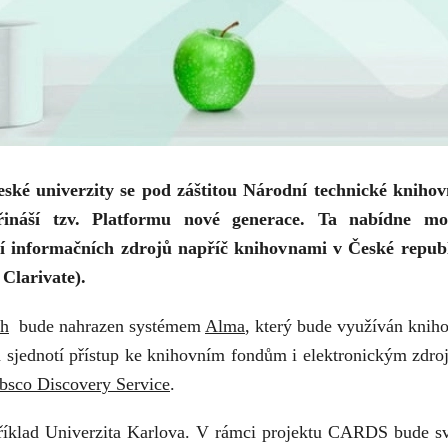
ké univerzity se pod záštitou Národní technické knihov
ináší tzv. Platformu nové generace. Ta nabídne mod
í informačních zdrojů napříč knihovnami v České repub
 Clarivate).
ph
bude nahrazen systémem
Alma
, který bude využíván knih
rá sjednotí přístup ke knihovním fondům i elektronickým zdr
bsco Discovery Service
.
říklad Univerzita Karlova. V rámci projektu CARDS bude své