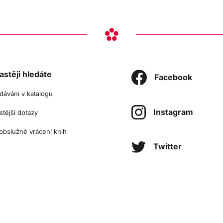
astěji hledáte
Facebook
dávání v katalogu
Instagram
stější dotazy
bslužné vrácení knih
Twitter