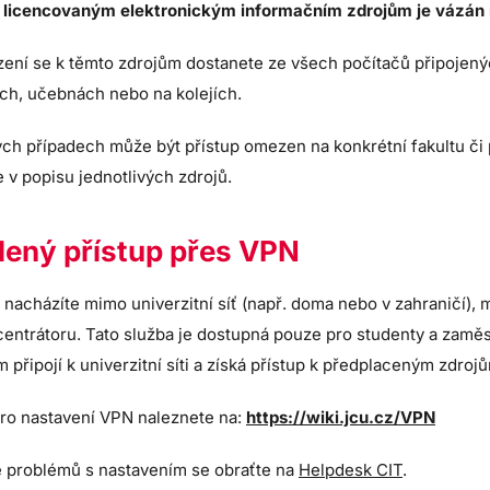
k licencovaným elektronickým informačním zdrojům je vázán n
ní se k těmto zdrojům dostanete ze všech počítačů připojených 
ích, učebnách nebo na kolejích.
ých případech může být přístup omezen na konkrétní fakultu či
 v popisu jednotlivých zdrojů.
lený přístup přes VPN
nacházíte mimo univerzitní síť (např. doma nebo v zahraničí), m
entrátoru. Tato služba je dostupná pouze pro studenty a zaměs
připojí k univerzitní síti a získá přístup k předplaceným zdroj
ro nastavení VPN naleznete na:
https://wiki.jcu.cz/VPN
ě problémů s nastavením se obraťte na
Helpdesk CIT
.