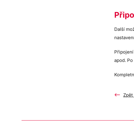
Připo
Další mož
nastavení
Připojení
apod. Po 
Komplet
Zpět 