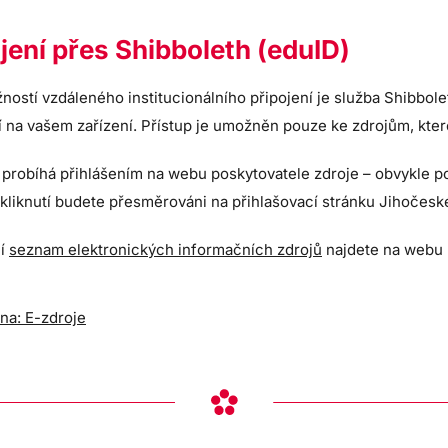
jení přes Shibboleth (eduID)
ností vzdáleného institucionálního připojení je služba Shibbol
 na vašem zařízení. Přístup je umožněn pouze ke zdrojům, kter
 probíhá přihlášením na webu poskytovatele zdroje – obvykle pod
kliknutí budete přesměrováni na přihlašovací stránku Jihočeské
ní
seznam elektronických informačních zdrojů
najdete na webu 
na: E-zdroje