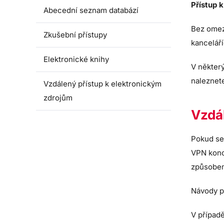
Přístup 
Abecední seznam databází
Bez omeze
Zkušební přístupy
kancelář
Elektronické knihy
V někter
naleznete
Vzdálený přístup k elektronickým
zdrojům
Vzdá
Pokud se 
VPN konc
způsobem 
Návody p
V případ